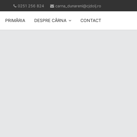
0251 256 824
carna_dunareni@cjdolj.ro
PRIMĂRIA
DESPRE CÂRNA
CONTACT