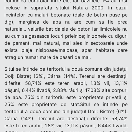
comunica controlat intre ele, iar bazinele 1-4 au fost
incluse in suprafata sitului Natura 2000. In cazul
incintelor cu maluri betonate (dale de beton puse pe
dig), marginea de apa nu are cum sa fie prea
naturala… valurile bat dalele de beton iar limicolele nu
au cum sa gaseasca locuri prielnice; in zonele cu diguri
de pamant, mai natural, mai ales in sectoarele unde
exista plaje nisipoase/maloase, apar habitate care
atrag un numar mare de pasari de mal.
Situl se întinde pe teritoriul a două comune din judeţul
Dolj: Bistreţ (6%), Cârna (14%). Terenul are destinaţii
diferite: 58,74% este teren arabil, 1.8% vii, 13,11%
păşuni, 6,44% livadă, 2.83% râuri şi 17.08% alte corpuri
de apă. 75% din teritoriu este proprietate privată şi
25% este proprietate de stat.Situl se întinde pe
teritoriul a două comune din judeţul Dolj: Bistreţ (6%),
Cârna (14%). Terenul are destinaţii diferite: 58,74%
este teren arabil, 1.8% vii, 13,11% păşuni, 6,44% livadă,