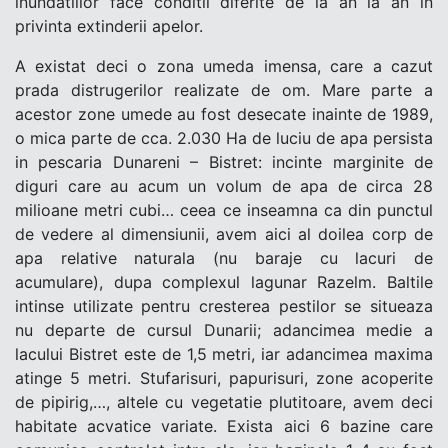
inundatiilor face conditii diferite de la an la an in
privinta extinderii apelor.
A existat deci o zona umeda imensa, care a cazut
prada distrugerilor realizate de om. Mare parte a
acestor zone umede au fost desecate inainte de 1989,
o mica parte de cca. 2.030 Ha de luciu de apa persista
in pescaria Dunareni – Bistret: incinte marginite de
diguri care au acum un volum de apa de circa 28
milioane metri cubi… ceea ce inseamna ca din punctul
de vedere al dimensiunii, avem aici al doilea corp de
apa relative naturala (nu baraje cu lacuri de
acumulare), dupa complexul lagunar Razelm. Baltile
intinse utilizate pentru cresterea pestilor se situeaza
nu departe de cursul Dunarii; adancimea medie a
lacului Bistret este de 1,5 metri, iar adancimea maxima
atinge 5 metri. Stufarisuri, papurisuri, zone acoperite
de pipirig,…, altele cu vegetatie plutitoare, avem deci
habitate acvatice variate. Exista aici 6 bazine care