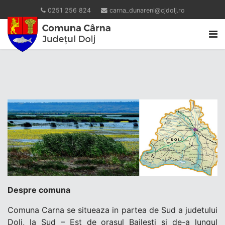
0251 256 824
carna_dunareni@cjdolj.ro
Despre comuna
Comuna Carna se situeaza in partea de Sud a judetului
Dolj, la Sud – Est de orasul Bailesti si de-a lungul