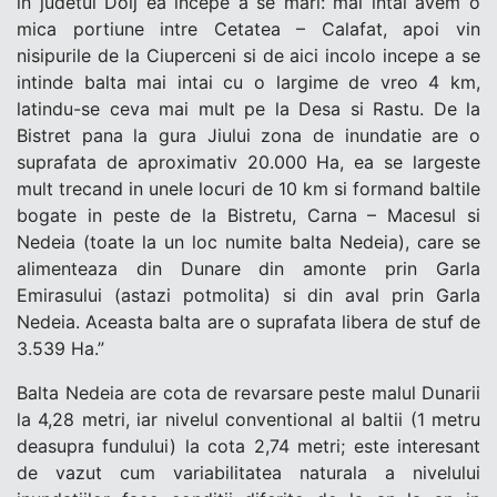
in judetul Dolj ea incepe a se mari: mai intai avem o
mica portiune intre Cetatea – Calafat, apoi vin
nisipurile de la Ciuperceni si de aici incolo incepe a se
intinde balta mai intai cu o largime de vreo 4 km,
latindu-se ceva mai mult pe la Desa si Rastu. De la
Bistret pana la gura Jiului zona de inundatie are o
suprafata de aproximativ 20.000 Ha, ea se largeste
mult trecand in unele locuri de 10 km si formand baltile
bogate in peste de la Bistretu, Carna – Macesul si
Nedeia (toate la un loc numite balta Nedeia), care se
alimenteaza din Dunare din amonte prin Garla
Emirasului (astazi potmolita) si din aval prin Garla
Nedeia. Aceasta balta are o suprafata libera de stuf de
3.539 Ha.”
Balta Nedeia are cota de revarsare peste malul Dunarii
la 4,28 metri, iar nivelul conventional al baltii (1 metru
deasupra fundului) la cota 2,74 metri; este interesant
de vazut cum variabilitatea naturala a nivelului