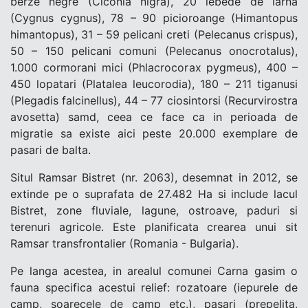
berze negre (Ciconia nigra), 20 lebede de iarna
(Cygnus cygnus), 78 – 90 picioroange (Himantopus
himantopus), 31 – 59 pelicani creti (Pelecanus crispus),
50 – 150 pelicani comuni (Pelecanus onocrotalus),
1.000 cormorani mici (Phlacrocorax pygmeus), 400 –
450 lopatari (Platalea leucorodia), 180 – 211 tiganusi
(Plegadis falcinellus), 44 – 77 ciosintorsi (Recurvirostra
avosetta) samd, ceea ce face ca in perioada de
migratie sa existe aici peste 20.000 exemplare de
pasari de balta.
Situl Ramsar Bistret (nr. 2063), desemnat in 2012, se
extinde pe o suprafata de 27.482 Ha si include lacul
Bistret, zone fluviale, lagune, ostroave, paduri si
terenuri agricole. Este planificata crearea unui sit
Ramsar transfrontalier (Romania - Bulgaria).
Pe langa acestea, in arealul comunei Carna gasim o
fauna specifica acestui relief: rozatoare (iepurele de
camp, soarecele de camp etc.), pasari (prepelita,