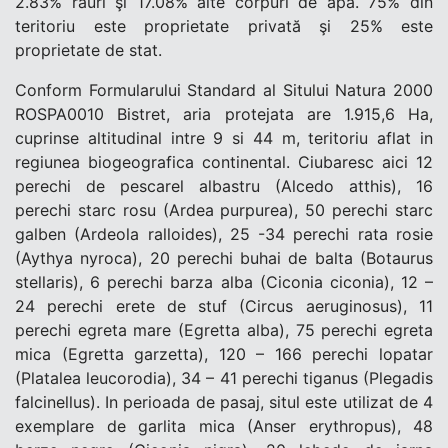
2.83% râuri şi 17.08% alte corpuri de apă. 75% din
teritoriu este proprietate privată şi 25% este
proprietate de stat.
Conform Formularului Standard al Sitului Natura 2000
ROSPA0010 Bistret, aria protejata are 1.915,6 Ha,
cuprinse altitudinal intre 9 si 44 m, teritoriu aflat in
regiunea biogeografica continental. Ciubaresc aici 12
perechi de pescarel albastru (Alcedo atthis), 16
perechi starc rosu (Ardea purpurea), 50 perechi starc
galben (Ardeola ralloides), 25 -34 perechi rata rosie
(Aythya nyroca), 20 perechi buhai de balta (Botaurus
stellaris), 6 perechi barza alba (Ciconia ciconia), 12 –
24 perechi erete de stuf (Circus aeruginosus), 11
perechi egreta mare (Egretta alba), 75 perechi egreta
mica (Egretta garzetta), 120 – 166 perechi lopatar
(Platalea leucorodia), 34 – 41 perechi tiganus (Plegadis
falcinellus). In perioada de pasaj, situl este utilizat de 4
exemplare de garlita mica (Anser erythropus), 48