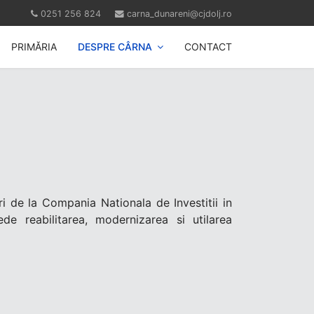
0251 256 824
carna_dunareni@cjdolj.ro
PRIMĂRIA
DESPRE CÂRNA
CONTACT
ri de la Compania Nationala de Investitii in
de reabilitarea, modernizarea si utilarea