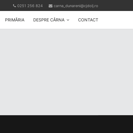
0251 256 824
carna_dunareni@cjdolj.ro
PRIMĂRIA
DESPRE CÂRNA
CONTACT