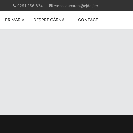
0251 256 824
carna_dunareni@cjdolj.ro
PRIMĂRIA
DESPRE CÂRNA
CONTACT