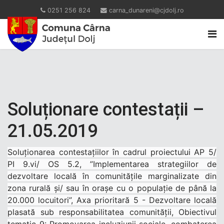
0251 256 824
carna_dunareni@cjdolj.ro
Soluționare contestații –
21.05.2019
Soluționarea contestațiilor în cadrul proiectului AP 5/
PI 9.vi/ OS 5.2, ”Implementarea strategiilor de
dezvoltare locală în comunitățile marginalizate din
zona rurală și/ sau în orașe cu o populație de până la
20.000 locuitori”, Axa prioritară 5 - Dezvoltare locală
plasată sub responsabilitatea comunității, Obiectivul