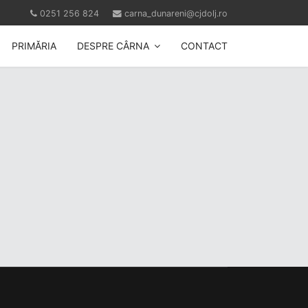
0251 256 824
carna_dunareni@cjdolj.ro
PRIMĂRIA
DESPRE CÂRNA
CONTACT