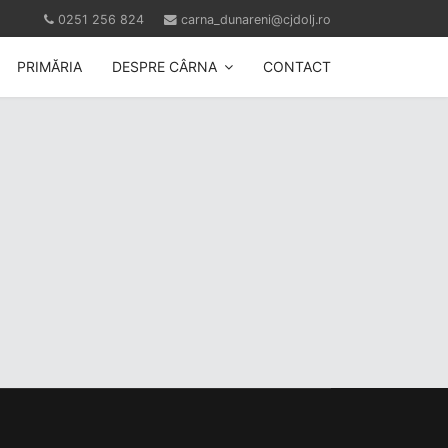
0251 256 824
carna_dunareni@cjdolj.ro
PRIMĂRIA
DESPRE CÂRNA
CONTACT