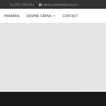
0251 256 824
carna_dunareni@cjdolj.ro
PRIMĂRIA
DESPRE CÂRNA
CONTACT