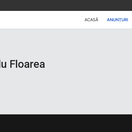
ACASĂ
ANUNȚURI
du Floarea